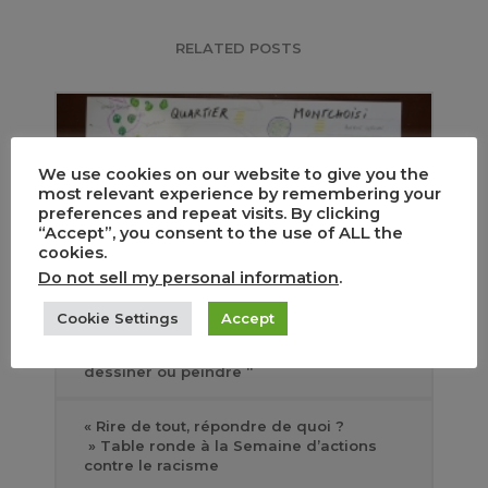
RELATED POSTS
We use cookies on our website to give you the
most relevant experience by remembering your
preferences and repeat visits. By clicking
“Accept”, you consent to the use of ALL the
cookies.
Do not sell my personal information
.
Cookie Settings
Accept
Fête de la Nature ” Ouvrir l’œil en venant
dessiner ou peindre “
« Rire de tout, répondre de quoi ?
» Table ronde à la Semaine d’actions
contre le racisme