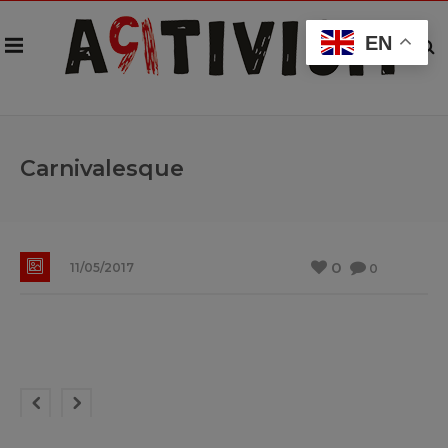
EN
Carnivalesque
0
11/05/2017
0
©Monika Salzbrunn