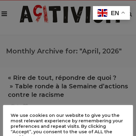
EN
Monthly Archive for: "April, 2026"
« Rire de tout, répondre de quoi ?
» Table ronde à la Semaine d’actions
contre le racisme
0
0
We use cookies on our website to give you the
,
,
30/04/2026
Carnivals
Event
Table ronde
most relevant experience by remembering your
preferences and repeat visits. By clicking
A l’occasion de de la Semaine d’actions contre le
“Accept”, you consent to the use of ALL the
racisme, avec le soutien du Bureau cantonal