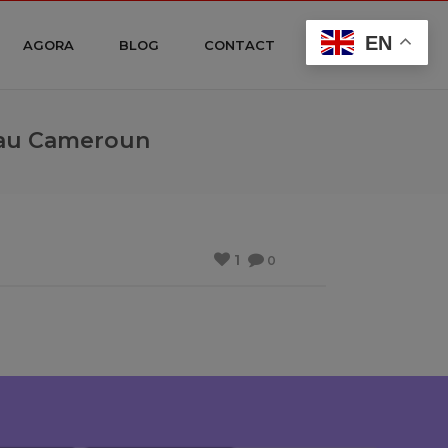
EN
AGORA
BLOG
CONTACT
ue au Cameroun
1
0